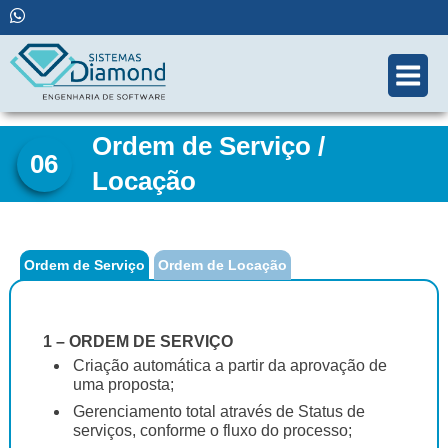
Skip
(55 21) 99794-0097 • 2717-7676
to
content
Ordem de Serviço /
06
Locação
Ordem de Serviço
Ordem de Locação
1 – ORDEM DE SERVIÇO
Criação automática a partir da aprovação de
uma proposta;
Gerenciamento total através de Status de
serviços, conforme o fluxo do processo;